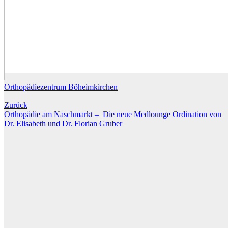
Orthopädiezentrum Böheimkirchen
Zurück
Orthopädie am Naschmarkt – Die neue Medlounge Ordination von
Dr. Elisabeth und Dr. Florian Gruber
Kontaktieren Sie uns
Datenschutzerklärung
Impressum
Cookie-Richtlinie (EU)